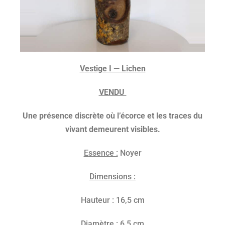
V
es
tige I — Lichen
VENDU
U
ne présence discrète où l’écorce et les traces du
vivant demeurent visibles.
E
ssence :
Noyer
D
imensions :
Hauteur : 16,5 cm
Diamètre : 6,5 cm