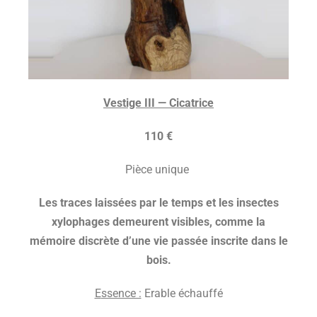
V
estige III — Cicatrice
110 €
Pièce unique
L
es traces laissées par le temps et les insectes
xylophages demeurent visibles, comme la
mémoire discrète d’une vie passée inscrite dans le
bois.
E
ssence :
Erable échauffé