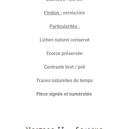
F
inition :
vernis/cire
P
articularités :
Lichen naturel conservé
Écorce préservée
Contraste brut / poli
Traces naturelles du temps
P
ièce signée et numérotée