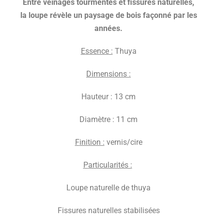
E
ntre veinages tourmentés et fissures naturelles,
la loupe révèle un paysage de bois façonné par les
années.
E
ssence :
Thuya
D
imensions :
Hauteur : 13 cm
Diamètre : 11 cm
F
inition :
vernis/cire
P
articularités :
Loupe naturelle de thuya
Fissures naturelles stabilisées