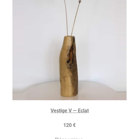
V
estige V — Eclat
120 €