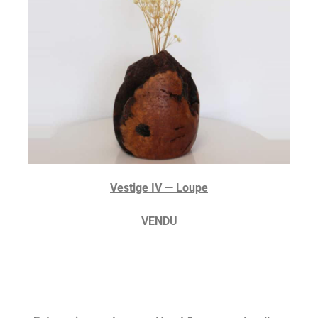
V
estige IV — Loupe
VEND
U