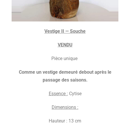
V
estige II — Souche
VENDU
Pièce unique
C
omme un vestige demeuré debout après le
passage des saisons.
E
ssence :
Cytise
D
imensions :
Hauteur : 13 cm