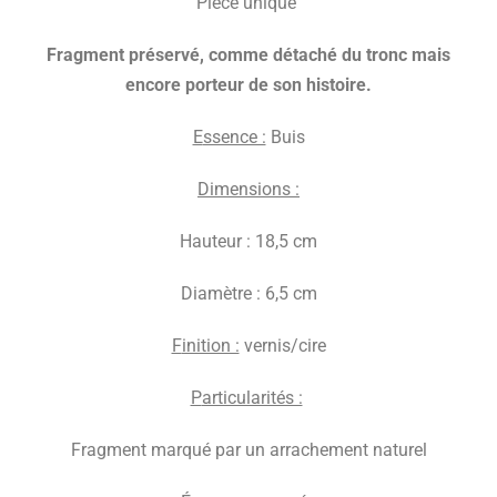
Pièce unique
F
ragment préservé, comme détaché du tronc mais
encore porteur de son histoire.
E
ssence :
Buis
D
imensions :
Hauteur : 18,5 cm
Diamètre : 6,5 cm
F
inition :
vernis/cire
P
articularités :
Fragment marqué par un arrachement naturel